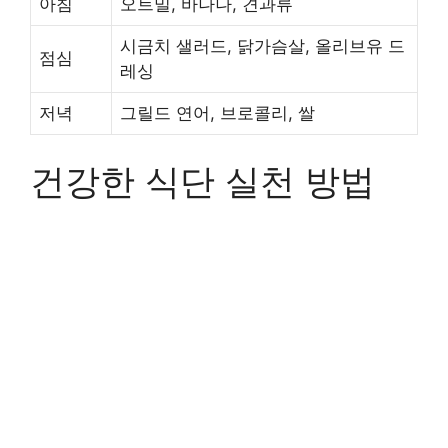
아침
오트밀, 바나나, 견과류
시금치 샐러드, 닭가슴살, 올리브유 드
점심
레싱
저녁
그릴드 연어, 브로콜리, 쌀
건강한 식단 실천 방법