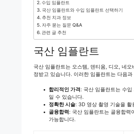
수입 임플란트
국산 임플란트와 수입 임플란트 선택하기
추천 치과 정보
자주 묻는 질문 Q&A
관련 글 추천
국산 임플란트
국산 임플란트는 오스템, 덴티움, 디오, 네
정받고 있습니다. 이러한 임플란트는 다음과 
합리적인 가격
: 국산 임플란트는 수입
일 수 있습니다.
정확한 시술
: 3D 영상 촬영 기술을
골융합력
: 국산 임플란트는 골융합력
가능합니다.