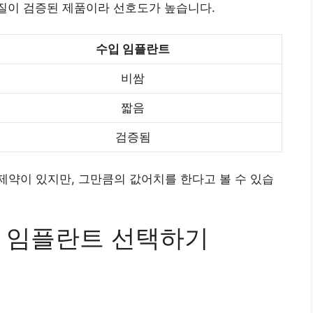
질이 검증된 제품이라 선호도가 높습니다.
수입 임플란트
비쌈
짧음
검증됨
 제약이 있지만, 그만큼의 값어치를 한다고 볼 수 있습
 임플란트 선택하기