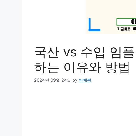
국산 vs 수입 임
하는 이유와 방법
2024년 09월 24일
by
박예쁨