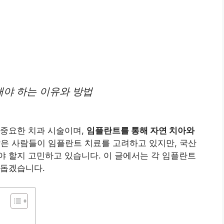
해야 하는 이유와 방법
 중요한 치과 시술이며,
임플란트를 통해 자연 치아와
은 사람들이 임플란트 치료를 고려하고 있지만, 국산
 할지 고민하고 있습니다. 이 글에서는 각 임플란트
 돕겠습니다.