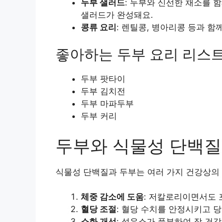
두부 샐러드
: 두부와 신선한 채소를 
샐러드가 완성돼요.
콩류 요리
: 렌틸콩, 병아리콩 등과 함
좋아하는 두부 요리 리스
두부 팟타이
두부 김치전
두부 마파두부
두부 커리
두부와 식물성 단백질
식물성 단백질과 두부는 여러 가지 건강상의 
체중 감소에 도움
: 저칼로리이면서도 
혈당 조절
: 혈당 수치를 안정시키고 당
소화 개선
: 섬유소가 풍부하여 장 건