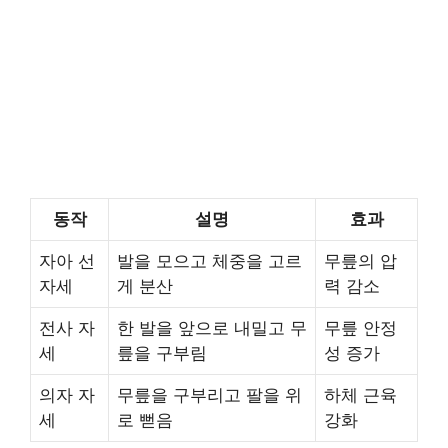
동작
설명
효과
자아 선
발을 모으고 체중을 고르
무릎의 압
자세
게 분산
력 감소
전사 자
한 발을 앞으로 내밀고 무
무릎 안정
세
릎을 구부림
성 증가
의자 자
무릎을 구부리고 팔을 위
하체 근육
세
로 뻗음
강화