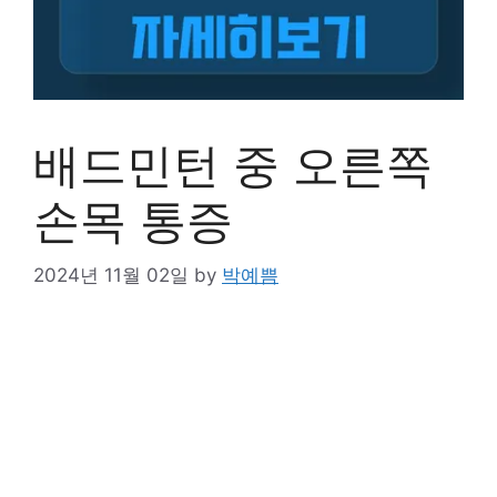
배드민턴 중 오른쪽
손목 통증
2024년 11월 02일
by
박예쁨