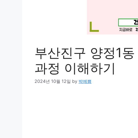
부산진구 양정1동
과정 이해하기
2024년 10월 12일
by
박예쁨