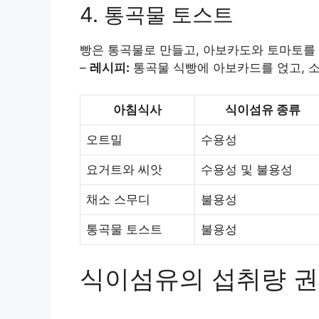
4. 통곡물 토스트
빵은 통곡물로 만들고, 아보카도와 토마토를
–
레시피:
통곡물 식빵에 아보카드를 얹고, 소
아침식사
식이섬유 종류
오트밀
수용성
요거트와 씨앗
수용성 및 불용성
채소 스무디
불용성
통곡물 토스트
불용성
식이섬유의 섭취량 