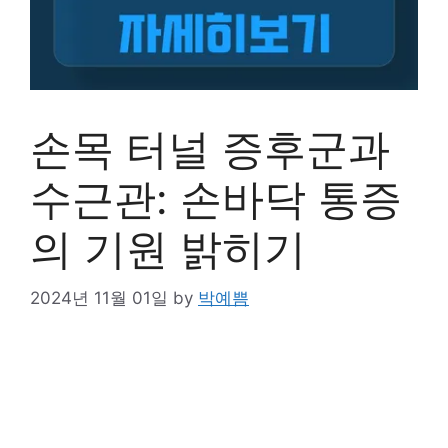
손목 터널 증후군과
수근관: 손바닥 통증
의 기원 밝히기
2024년 11월 01일
by
박예쁨