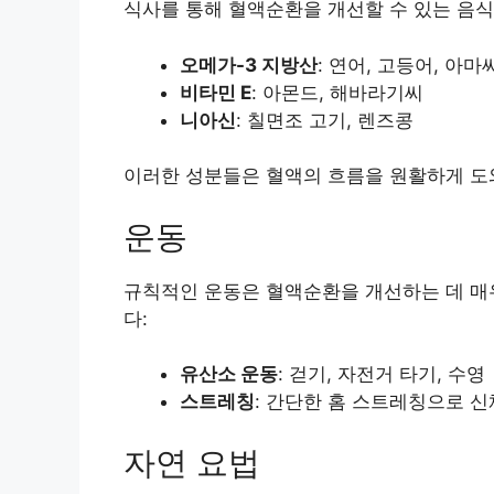
식사를 통해 혈액순환을 개선할 수 있는 음식
오메가-3 지방산
: 연어, 고등어, 아
비타민 E
: 아몬드, 해바라기씨
니아신
: 칠면조 고기, 렌즈콩
이러한 성분들은 혈액의 흐름을 원활하게 도
운동
규칙적인 운동은 혈액순환을 개선하는 데 매
다:
유산소 운동
: 걷기, 자전거 타기, 수영
스트레칭
: 간단한 홈 스트레칭으로 
자연 요법