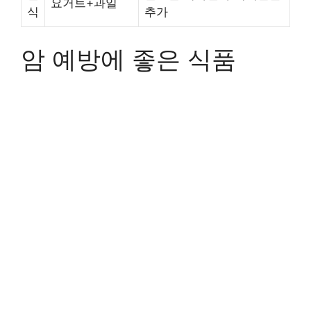
요거트+과일
식
추가
암 예방에 좋은 식품