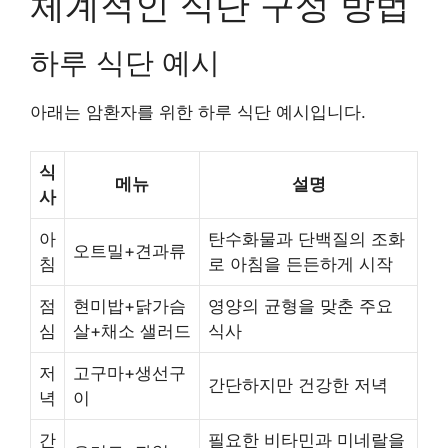
체계적인 식단 구성 방법
하루 식단 예시
아래는 암환자를 위한 하루 식단 예시입니다.
식
메뉴
설명
사
아
탄수화물과 단백질의 조화
오트밀+견과류
침
로 아침을 든든하게 시작
점
현미밥+닭가슴
영양의 균형을 맞춘 주요
심
살+채소 샐러드
식사
저
고구마+생선구
간단하지만 건강한 저녁
녁
이
간
필요한 비타민과 미네랄을