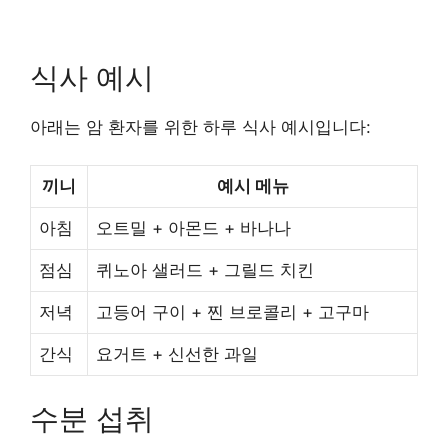
식사 예시
아래는 암 환자를 위한 하루 식사 예시입니다:
끼니
예시 메뉴
아침
오트밀 + 아몬드 + 바나나
점심
퀴노아 샐러드 + 그릴드 치킨
저녁
고등어 구이 + 찐 브로콜리 + 고구마
간식
요거트 + 신선한 과일
수분 섭취