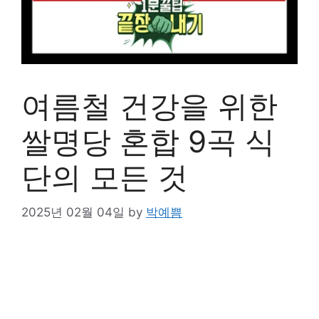
여름철 건강을 위한
쌀명당 혼합 9곡 식
단의 모든 것
2025년 02월 04일
by
박예쁨