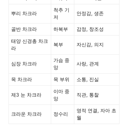
척추 기
뿌리 차크라
안정감, 생존
저
골반 차크라
하복부
감정, 창조성
태양 신경총 차크
복부
자신감, 의지
라
가슴 중
심장 차크라
사랑, 관계
앙
목 차크라
목 부위
소통, 진실
이마 중
제3 눈 차크라
직관, 통찰
앙
영적 연결, 자아 초
크라운 차크라
정수리
월