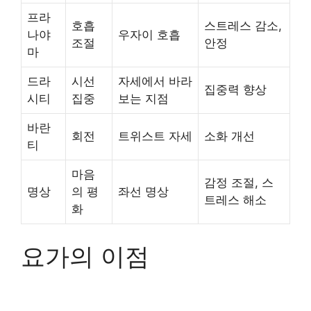
프라
호흡
스트레스 감소,
나야
우자이 호흡
조절
안정
마
드라
시선
자세에서 바라
집중력 향상
시티
집중
보는 지점
바란
회전
트위스트 자세
소화 개선
티
마음
감정 조절, 스
명상
의 평
좌선 명상
트레스 해소
화
요가의 이점