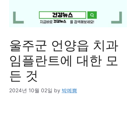
울주군 언양읍 치과
임플란트에 대한 모
든 것
2024년 10월 02일
by
박예쁨