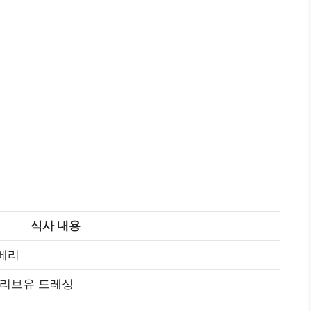
식사 내용
루베리
올리브유 드레싱