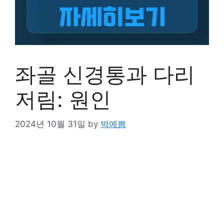
좌골 신경통과 다리
저림: 원인
2024년 10월 31일
by
박예쁨