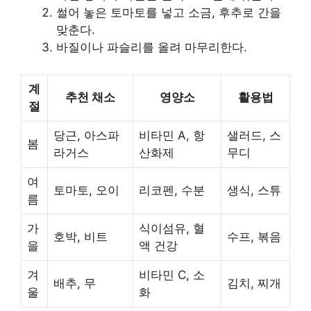
썰어 놓은 토마토를 넣고 소금, 후추로 간을
맞춘다.
바질이나 파슬리를 올려 마무리한다.
계
추천 채소
영양소
활용법
절
당근, 아스파
비타민 A, 항
샐러드, 스
봄
라거스
산화제
무디
여
토마토, 오이
리코펜, 수분
생식, 스튜
름
가
식이섬유, 혈
호박, 비트
수프, 볶음
을
액 건강
겨
비타민 C, 소
배추, 무
김치, 찌개
울
화