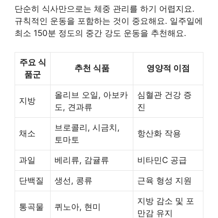
단순히 식사만으로는 체중 관리를 하기 어렵지요.
규칙적인 운동을 포함하는 것이 중요해요. 일주일에
최소 150분 정도의 중간 강도 운동을 추천해요.
주요 식
추천 식품
영양적 이점
품군
올리브 오일, 아보카
심혈관 건강 증
지방
도, 견과류
진
브로콜리, 시금치,
채소
항산화 작용
토마토
과일
베리류, 감귤류
비타민C 공급
단백질
생선, 콩류
근육 형성 지원
지방 감소 및 포
통곡물
퀴노아, 현미
만감 유지