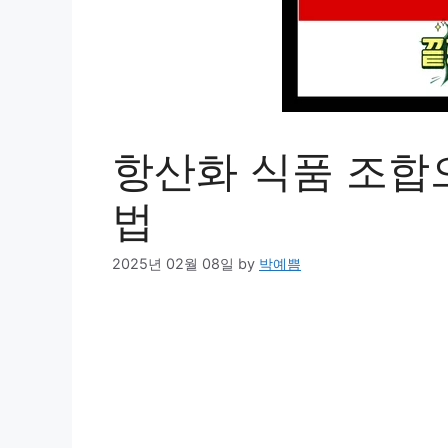
항산화 식품 조합
법
2025년 02월 08일
by
박예쁨