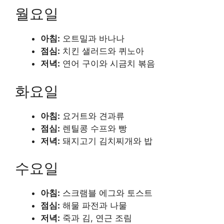
월요일
아침:
오트밀과 바나나
점심:
치킨 샐러드와 퀴노아
저녁:
연어 구이와 시금치 볶음
화요일
아침:
요거트와 견과류
점심:
렌틸콩 수프와 빵
저녁:
돼지고기 김치찌개와 밥
수요일
아침:
스크램블 에그와 토스트
점심:
해물 파전과 나물
저녁:
죽과 김, 연근 조림