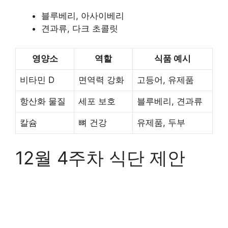
블루베리, 아사이베리
견과류, 다크 초콜릿
영양소
역할
식품 예시
비타민 D
면역력 강화
고등어, 유제품
항산화 물질
세포 보호
블루베리, 견과류
칼슘
뼈 건강
유제품, 두부
12월 4주차 식단 제안